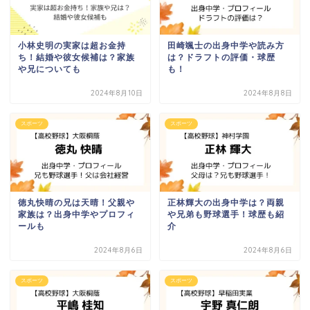
小林史明の実家は超お金持
田崎颯士の出身中学や読み方
ち！結婚や彼女候補は？家族
は？ドラフトの評価・球歴
や兄についても
も！
2024年8月10日
2024年8月8日
スポーツ
スポーツ
徳丸快晴の兄は天晴！父親や
正林輝大の出身中学は？両親
家族は？出身中学やプロフィ
や兄弟も野球選手！球歴も紹
ールも
介
2024年8月6日
2024年8月6日
スポーツ
スポーツ