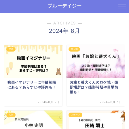
ブルーデイジー
― ARCHIVES ―
2024年 8月
映画
ロケ地
映画イマジナリーに年齢制限
お嬢と番犬くんのロケ地・撮
はある？あらすじや評判も！
影場所は？撮影時期や目撃情
報も！
2024年8月19日
2024年8月13日
人物
スポーツ