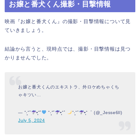
お嬢と番犬くん撮影・目撃情報
映画『お嬢と番犬くん』の撮影・目撃情報について見
ていきましょう。
結論から言うと、現時点では、撮影・目撃情報は見つ
かりませんでした。
お嬢と番犬くんのエキストラ、外ロケめちゃくち
ゃキツい…
— ⁺‧͙⁺˚
•̩̩͙⁺˚
⁺‧͙⁺˚
•̩̩͙⁺˚
⁺‧͙⁺˚
•̩̩͙⁺゜ (@_Jesse6ll)
July 5, 2024