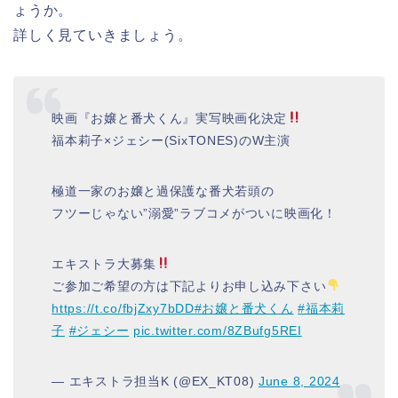
ょうか。
詳しく見ていきましょう。
映画『お嬢と番犬くん』実写映画化決定
福本莉子×ジェシー(SixTONES)のW主演
極道一家のお嬢と過保護な番犬若頭の
フツーじゃない”溺愛”ラブコメがついに映画化！
エキストラ大募集
ご参加ご希望の方は下記よりお申し込み下さい
https://t.co/fbjZxy7bDD
#お嬢と番犬くん
#福本莉
子
#ジェシー
pic.twitter.com/8ZBufg5REI
— エキストラ担当K (@EX_KT08)
June 8, 2024