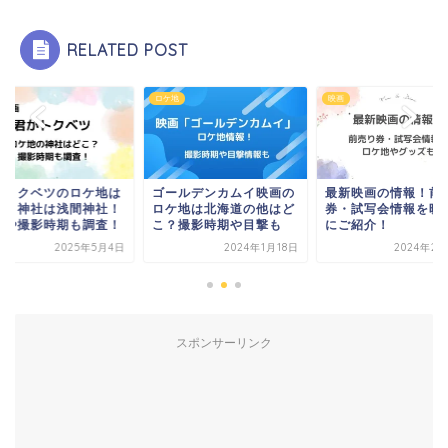
RELATED POST
地
映画
ロケ地
ールデンカムイ映画の
最新映画の情報！前売り
君がトクベツのロケ
ケ地は北海道の他はど
券・試写会情報を映画別
どこ？神社は浅間神
？撮影時期や目撃も
にご紹介！
場所や撮影時期も調
2024年1月18日
2024年2月12日
2025年5
スポンサーリンク