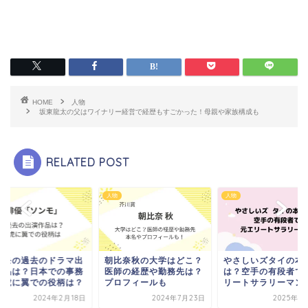
HOME
人物
坂東龍太の父はワイナリー経営で経歴もすごかった！母親や家族構成も
RELATED POST
人物
ドラマ
比奈秋の大学はどこ？
やさしいズタイの本名
ソンモの過去のドラ
師の経歴や勤務先は？
は？空手の有段者で元エ
演作品は？日本での
ロフィールも
リートサラリーマン！
所や虎に翼での役柄
2024年7月23日
2025年1月16日
2024年2