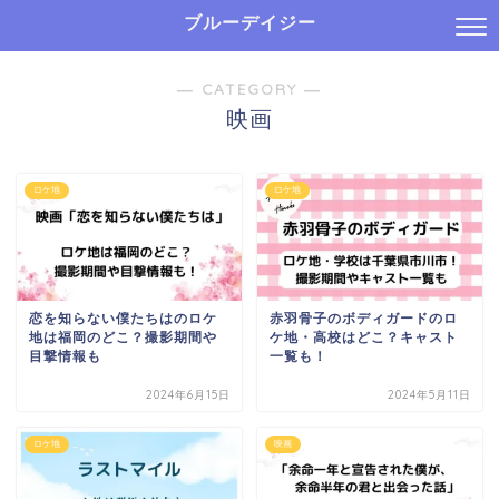
ブルーデイジー
― CATEGORY ―
映画
ロケ地
ロケ地
恋を知らない僕たちはのロケ
赤羽骨子のボディガードのロ
地は福岡のどこ？撮影期間や
ケ地・高校はどこ？キャスト
目撃情報も
一覧も！
2024年6月15日
2024年5月11日
ロケ地
映画