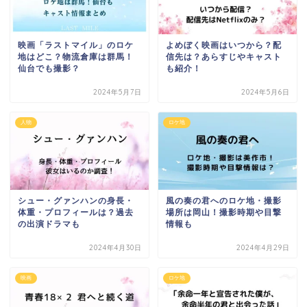
映画「ラストマイル」のロケ
よめぼく映画はいつから？配
地はどこ？物流倉庫は群馬！
信先は？あらすじやキャスト
仙台でも撮影？
も紹介！
2024年5月7日
2024年5月6日
人物
ロケ地
シュー・グァンハンの身長・
風の奏の君へのロケ地・撮影
体重・プロフィールは？過去
場所は岡山！撮影時期や目撃
の出演ドラマも
情報も
2024年4月30日
2024年4月29日
映画
ロケ地