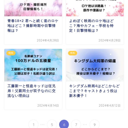
青春18×2 君へと続く道のロケ
よめぼく映画のロケ地はど
地はどこ？撮影時期や目撃情
こ？海やカフェ・学校を特
報は？
定！目撃情報は？
2024年4月28日
2024年4月28日
映画
映画
工藤新一と怪盗キッドは従兄
キングダム映画4はどこからど
弟！父親同士が双子なのに交
こまで？キャストきょう役は
流ない理由は
新木優子！
2024年4月14日
2024年4月12日
...
...
1
5
6
7
9