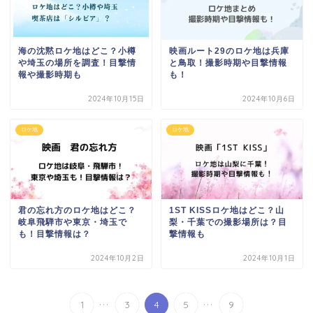
海の沈黙ロケ地はどこ？小樽
映画ルート29のロケ地は兵庫
や埼玉の場所を調査！目撃情
と鳥取！撮影時期や目撃情報
報や撮影時期も
も！
2024年10月15日
2024年10月6日
ロケ地
ロケ地
君の忘れ方のロケ地はどこ？
1ST KISSロケ地はどこ？山
岐阜飛騨市や東京・埼玉で
梨・千葉での撮影場所は？目
も！目撃情報は？
撃情報も
2024年10月2日
2024年10月1日
...
...
1
3
4
5
9