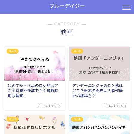
ブルーデイジー
― CATEGORY ―
映画
ロケ地
ロケ地
ゆきてかへらぬのロケ地はど
アンダーニンジャのロケ地は
こ？京都や茨城でも？撮影時
どこ？栃木の高校は？原作舞
期も調査！
台の練馬も？
2024年11月12日
2024年11月10日
ロケ地
ロケ地