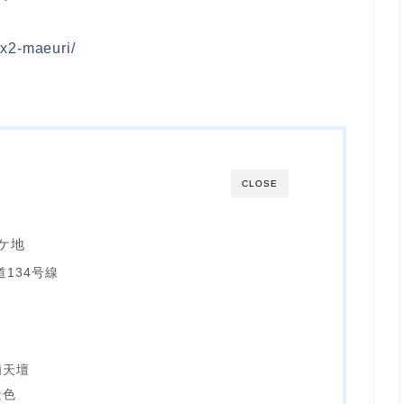
8x2-maeuri/
CLOSE
ロケ地
134号線
廟天壇
景色