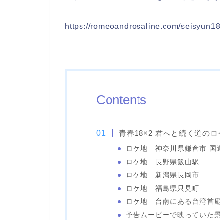
https://romeoandrosaline.com/seisyun1
Contents
青春18×2 君へと続く道の
ロケ地 神奈川県鎌倉市 国道
ロケ地 長野県飯山駅
ロケ地 新潟県長岡市
ロケ地 福島県只見町
ロケ地 台南にある台湾首
予告ムービーで映っていた