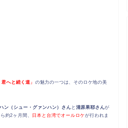
2 君へと続く道
』
の魅力の一つは、そのロケ地の美
ハン（シュー・グァンハン）さん
と
清原果耶さん
が
から約2ヶ月間、
日本と台湾でオールロケ
が行われま