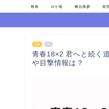
映画
ロケ地
舞台挨拶
前
映画
PR
青春18×2 君へと続
や目撃情報は？