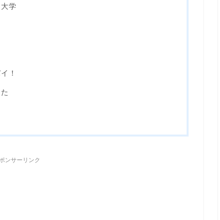
・大学
バイ！
った
ポンサーリンク