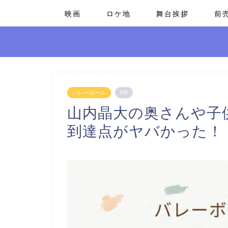
映画
ロケ地
舞台挨拶
前
バレーボール
PR
山内晶大の奥さんや子
到達点がヤバかった！