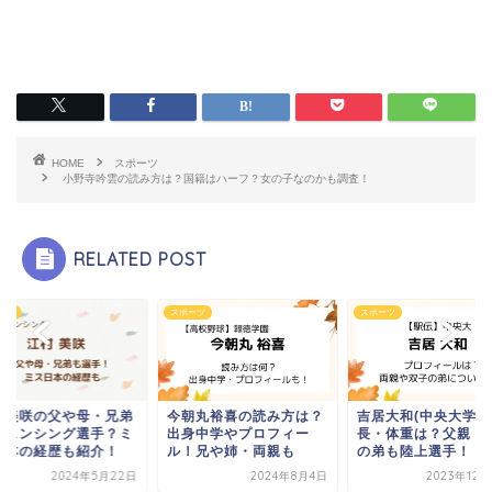
HOME
スポーツ
小野寺吟雲の読み方は？国籍はハーフ？女の子なのかも調査！
RELATED POST
ーツ
スポーツ
スポーツ
朝丸裕喜の読み方は？
吉居大和(中央大学)の身
江村美咲の父や母・
身中学やプロフィー
長・体重は？父親・双子
もフェンシング選手
！兄や姉・両親も
の弟も陸上選手！
ス日本の経歴も紹介
2024年8月4日
2023年12月26日
2024年5月