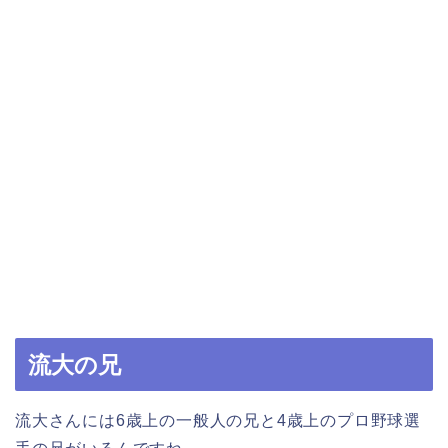
流大の兄
流大さんには6歳上の一般人の兄と4歳上のプロ野球選