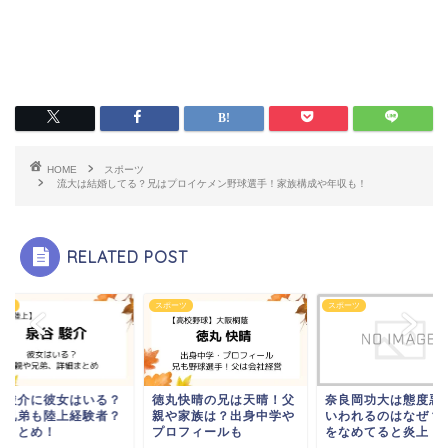
HOME
スポーツ
流大は結婚してる？兄はプロイケメン野球選手！家族構成や年収も！
RELATED POST
ーツ
スポーツ
スポーツ
谷駿介に彼女はいる？
徳丸快晴の兄は天晴！父
奈良岡功大は態度悪
や兄弟も陸上経験者？
親や家族は？出身中学や
いわれるのはなぜ？
細まとめ！
プロフィールも
をなめてると炎上！