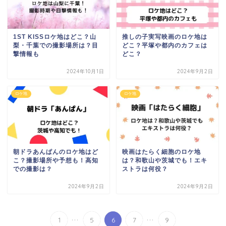
1ST KISSロケ地はどこ？山
推しの子実写映画のロケ地は
梨・千葉での撮影場所は？目
どこ？平塚や都内のカフェは
撃情報も
どこ？
2024年10月1日
2024年9月2日
ロケ地
ロケ地
朝ドラあんぱんのロケ地はど
映画はたらく細胞のロケ地
こ？撮影場所や予想も！高知
は？和歌山や茨城でも！エキ
での撮影は？
ストラは何役？
2024年9月2日
2024年9月2日
...
...
1
5
6
7
9